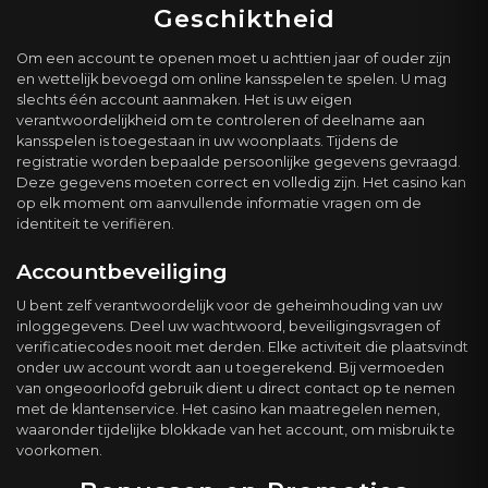
Geschiktheid
Om een account te openen moet u achttien jaar of ouder zijn
en wettelijk bevoegd om online kansspelen te spelen. U mag
slechts één account aanmaken. Het is uw eigen
verantwoordelijkheid om te controleren of deelname aan
kansspelen is toegestaan in uw woonplaats. Tijdens de
registratie worden bepaalde persoonlijke gegevens gevraagd.
Deze gegevens moeten correct en volledig zijn. Het casino kan
op elk moment om aanvullende informatie vragen om de
identiteit te verifiëren.
Accountbeveiliging
U bent zelf verantwoordelijk voor de geheimhouding van uw
inloggegevens. Deel uw wachtwoord, beveiligingsvragen of
verificatiecodes nooit met derden. Elke activiteit die plaatsvindt
onder uw account wordt aan u toegerekend. Bij vermoeden
van ongeoorloofd gebruik dient u direct contact op te nemen
met de klantenservice. Het casino kan maatregelen nemen,
waaronder tijdelijke blokkade van het account, om misbruik te
voorkomen.