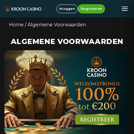
Inloggen
Registreren
Home
/
Algemene Voorwaarden
ALGEMENE VOORWAARDEN