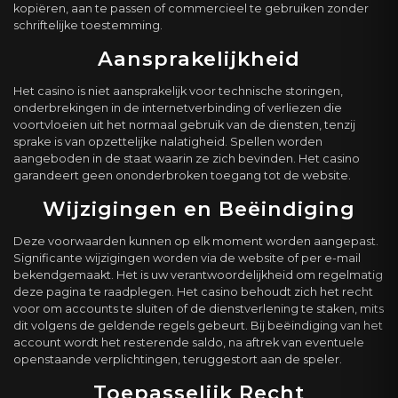
kopiëren, aan te passen of commercieel te gebruiken zonder
schriftelijke toestemming.
Aansprakelijkheid
Het casino is niet aansprakelijk voor technische storingen,
onderbrekingen in de internetverbinding of verliezen die
voortvloeien uit het normaal gebruik van de diensten, tenzij
sprake is van opzettelijke nalatigheid. Spellen worden
aangeboden in de staat waarin ze zich bevinden. Het casino
garandeert geen ononderbroken toegang tot de website.
Wijzigingen en Beëindiging
Deze voorwaarden kunnen op elk moment worden aangepast.
Significante wijzigingen worden via de website of per e-mail
bekendgemaakt. Het is uw verantwoordelijkheid om regelmatig
deze pagina te raadplegen. Het casino behoudt zich het recht
voor om accounts te sluiten of de dienstverlening te staken, mits
dit volgens de geldende regels gebeurt. Bij beëindiging van het
account wordt het resterende saldo, na aftrek van eventuele
openstaande verplichtingen, teruggestort aan de speler.
Toepasselijk Recht